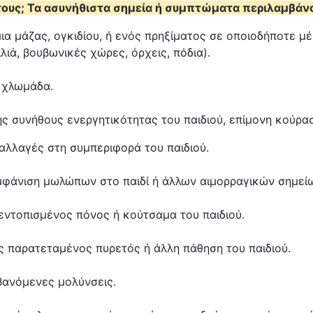
τους; Τα ασυνήθιστα σημεία ή συμπτώματα περιλαμβάν
ια μάζας, ογκιδίου, ή ενός πρηξίματος σε οποιοδήποτε μ
λιά, βουβωνικές χώρες, όρχεις, πόδια).
 χλωμάδα.
ς συνήθους ενεργητικότητας του παιδιού, επίμονη κούρα
αλλαγές στη συμπεριφορά του παιδιού.
μφάνιση μωλώπων στο παιδί ή άλλων αιμορραγικών σημείω
εντοπισμένος πόνος ή κούτσαμα του παιδιού.
ς παρατεταμένος πυρετός ή άλλη πάθηση του παιδιού.
ανόμενες μολύνσεις.