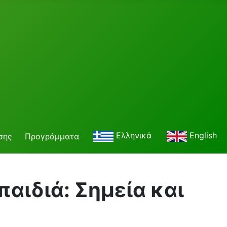
Ελληνικά
English
σης
Προγράμματα
παιδιά: Σημεία και