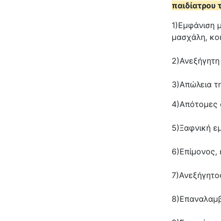
παιδίατρου 
1)Εμφάνιση μ
μασχάλη, κοι
2)Ανεξήγητη
3)Απώλεια τη
4)Απότομες 
5)Ξαφνική ε
6)Επίμονος, 
7)Ανεξήγητο
8)Επαναλαμβ