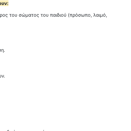
ουν:
έρος του σώματος του παιδιού (πρόσωπο, λαιμό,
ση.
ν.